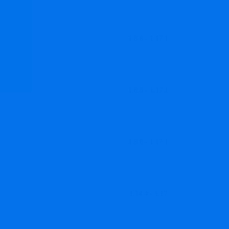
1.8.8 - 1.17.1
1.8.8 - 1.17.1
1.8.8 - 1.17.1
1.14.4 - 1.17