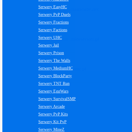
Serwery EasyHC
manacube.net
Serwery PvP Duels
Serwery Fractions
Serwery Factions
Serwery UHC
mineserwer.pl
Serwery Jail
Serwery Prison
Serwery The Walls
Serwery MediumHC
mojemc.pl
Serwery BlockParty
Serwery TNT Run
Serwery EggWars
Serwery SurvivalSMP
Serwery Arcade
Serwery PvP Kits
Serwery Kit PvP
Serwery MineZ