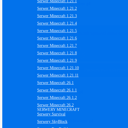
Serwer Minecraft 1.21.1
krystalmc.pl
Serwer Minecraft 1.21.2
Serwer Minecraft 1.21.3
Sortowanie
Serwer Minecraft 1.21.4
Linki
Serwer Minecraft 1.21.5
Wersje gry
Serwery Minecraft
Sprawdź status serw
Sortuj
Serwer Minecraft 1.21.6
Liczba graczy [Rosnąco]
Serwer Minecraft 1.21.7
Liczba graczy [Malejąco]
Serwer Minecraft 1.21.8
Ilość diamentów [Malejąco]
Ilość diamentów [Rosnąco]
Serwer Minecraft 1.21.9
Serwer Minecraft 1.21.10
Podstawowe informac
Serwer Minecraft 1.21.11
Serwer Minecraft 26.1
Serwer Minecraft 26.1.1
craftmc.pl
Serwer Minecraft 26.1.2
Serwer Minecraft 26.2
SERWERY MINECRAFT
Serwery Survival
stylowamc.pl
Serwery SkyBlock