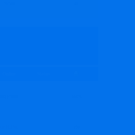
76/500
48
Online
Status
1622/3000
10476
OFFLINE
150