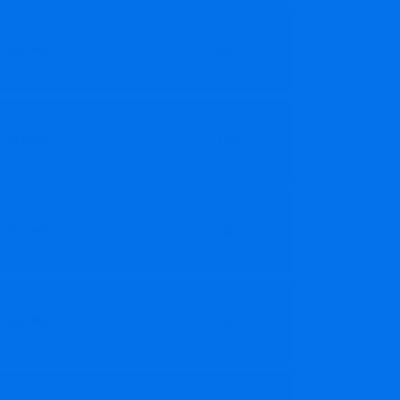
358/1000
840
103/500
120
232/1000
248
698/1000
749