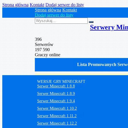
Strona główna
Kontakt
Dodaj serwer do listy
Strona główna
Kontakt
Dodaj serwer do listy
Serwery Min
396
Serwerów
197 590
Graczy online
Lista Promowanych Serw
WERSJE GRY MINECRAFT
craftmc.pl
Serwer Minecraft 1.8.8
Serwer Minecraft 1.8.9
Serwer Minecraft 1.9.4
Serwer Minecraft 1.10.2
blokowi.pl
Serwer Minecraft 1.11.2
Serwer Minecraft 1.12.2