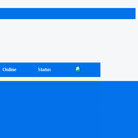
Online
Status
1622/3000
10476
273/2026
336