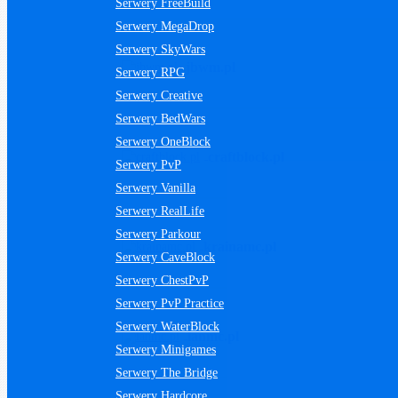
Serwery FreeBuild
Serwery MegaDrop
Serwery SkyWars
jbwm.pl
Serwery RPG
Serwery Creative
Serwery BedWars
Serwery OneBlock
craftblock.pl
Serwery PvP
Serwery Vanilla
Serwery RealLife
Serwery Parkour
krainamc.pl
Serwery CaveBlock
Serwery ChestPvP
Serwery PvP Practice
Serwery WaterBlock
lanmc.pl
Serwery Minigames
Serwery The Bridge
Serwery Hardcore