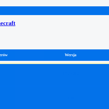
ecraft
erów
Wersja
1.7.2 - 26.2
1.19