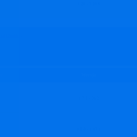
1.20 - 1.20.6
era
Dodaj serwer do listy
je
Wersja
1.7.2 - 26.2
1.8.8 - 1.17.1